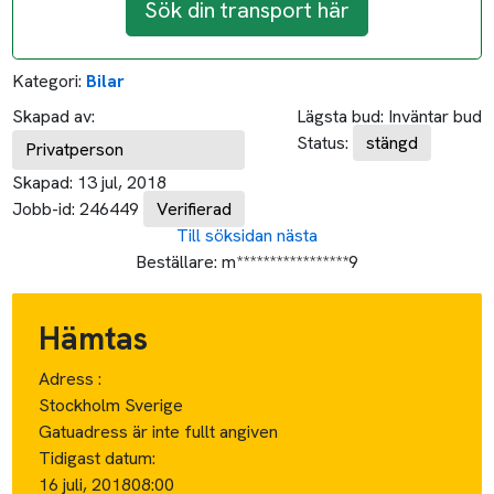
Sök din transport här
Kategori:
Bilar
Skapad av:
Lägsta bud:
Inväntar bud
Status:
stängd
Privatperson
Skapad:
13 jul, 2018
Jobb-id:
246449
Verifierad
Till söksidan
nästa
Beställare:
m*****************9
Hämtas
Adress :
Stockholm Sverige
Gatuadress är inte fullt angiven
Tidigast datum:
16 juli, 2018
08:00