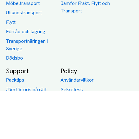
Möbeltransport
Jämför Frakt, Flytt och
Transport
Utlandstransport
Flytt
Förråd och lagring
Transportnäringen i
Sverige
Dödsbo
Support
Policy
Packtips
Användarvillkor
Jämför pris på rätt
Sekretess
sätt
Om Assist
FAQ
Hållbara Transporter
RUT-avdrag för
transporter
Företagsfrakt