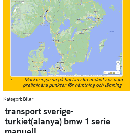
i
Markeringarna på kartan ska endast ses som
preliminära punkter för hämtning och lämning.
Kategori:
Bilar
transport sverige-
turkiet(alanya) bmw 1 serie
manuell