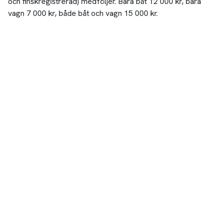
och finskregistrerad) medföljer. Bara båt 12 000 kr, bara
vagn 7 000 kr, både båt och vagn 15 000 kr.