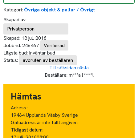
Kategori:
Övriga objekt & pallar / Övrigt
Skapad av:
Privatperson
Skapad:
13 jul, 2018
Jobb-id:
246467
Verifierad
Lägsta bud:
Inväntar bud
Status:
avbruten av beställaren
Till söksidan
nästa
Beställare:
m***a l*****l
Hämtas
Adress :
19464 Upplands Väsby Sverige
Gatuadress är inte fullt angiven
Tidigast datum:
13 juli, 2018
08:00