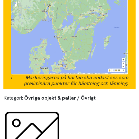
i
Markeringarna på kartan ska endast ses som
preliminära punkter för hämtning och lämning.
Kategori:
Övriga objekt & pallar / Övrigt