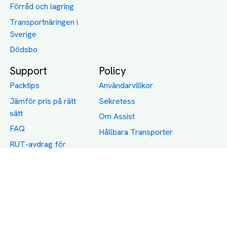
Förråd och lagring
Transportnäringen i
Sverige
Dödsbo
Support
Policy
Packtips
Användarvillkor
Jämför pris på rätt
Sekretess
sätt
Om Assist
FAQ
Hållbara Transporter
RUT-avdrag för
transporter
Företagsfrakt
Partnerintegration
Så funkar det
Boka Transport