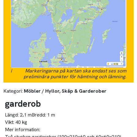
i
Markeringarna på kartan ska endast ses som
preliminära punkter för hämtning och lämning.
Kategori:
Möbler / Hyllor, Skåp & Garderober
garderob
Längd:
2,1 m
Bredd:
1 m
Vikt:
40 kg
Mer information:
Två stycken garderober (100x210x60 och 60x60x210).