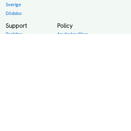
Sverige
Dödsbo
Support
Policy
Packtips
Användarvillkor
Jämför pris på rätt
Sekretess
sätt
Om Assist
FAQ
Hållbara Transporter
RUT-avdrag för
transporter
Företagsfrakt
Partnerintegration
Så funkar det
Boka Transport