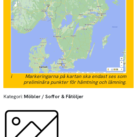
i
Markeringarna på kartan ska endast ses som
preliminära punkter för hämtning och lämning.
Kategori:
Möbler / Soffor & Fåtöljer