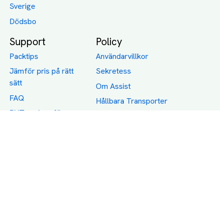
Sverige
Dödsbo
Support
Policy
Packtips
Användarvillkor
Jämför pris på rätt
Sekretess
sätt
Om Assist
FAQ
Hållbara Transporter
RUT-avdrag för
transporter
Företagsfrakt
Partnerintegration
Så funkar det
Boka Transport