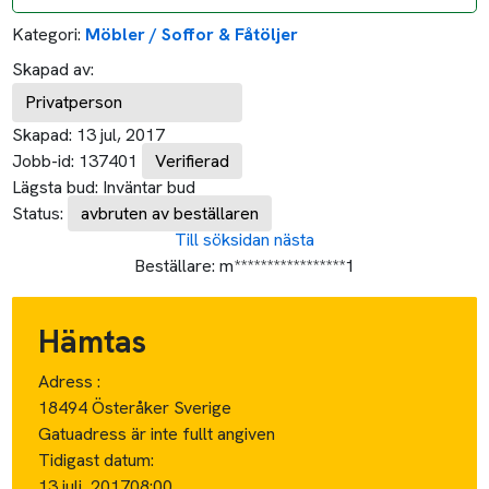
Kategori:
Möbler / Soffor & Fåtöljer
Skapad av:
Privatperson
Skapad:
13 jul, 2017
Jobb-id:
137401
Verifierad
Lägsta bud:
Inväntar bud
Status:
avbruten av beställaren
Till söksidan
nästa
Beställare:
m*****************1
Hämtas
Adress :
18494 Österåker Sverige
Gatuadress är inte fullt angiven
Tidigast datum:
13 juli, 2017
08:00