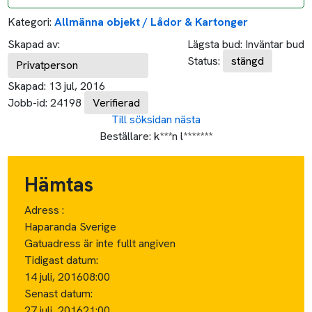
Kategori:
Allmänna objekt / Lådor & Kartonger
Skapad av:
Lägsta bud:
Inväntar bud
Status:
stängd
Privatperson
Skapad:
13 jul, 2016
Jobb-id:
24198
Verifierad
Till söksidan
nästa
Beställare:
k***n l*******
Hämtas
Adress :
Haparanda Sverige
Gatuadress är inte fullt angiven
Tidigast datum:
14 juli, 2016
08:00
Senast datum:
27 juli, 2016
21:00