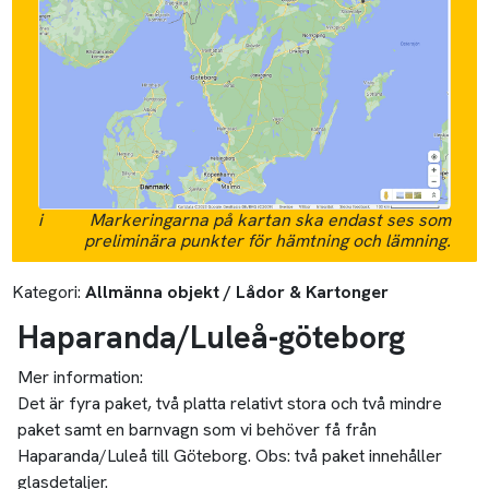
i
Markeringarna på kartan ska endast ses som
preliminära punkter för hämtning och lämning.
Kategori:
Allmänna objekt / Lådor & Kartonger
Haparanda/Luleå-göteborg
Mer information:
Det är fyra paket, två platta relativt stora och två mindre
paket samt en barnvagn som vi behöver få från
Haparanda/Luleå till Göteborg. Obs: två paket innehåller
glasdetaljer.