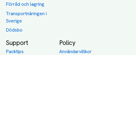
Förråd och lagring
Transportnäringen i
Sverige
Dödsbo
Support
Policy
Packtips
Användarvillkor
Jämför pris på rätt
Sekretess
sätt
Om Assist
FAQ
Hållbara Transporter
RUT-avdrag för
transporter
Företagsfrakt
Partnerintegration
Så funkar det
Boka Transport