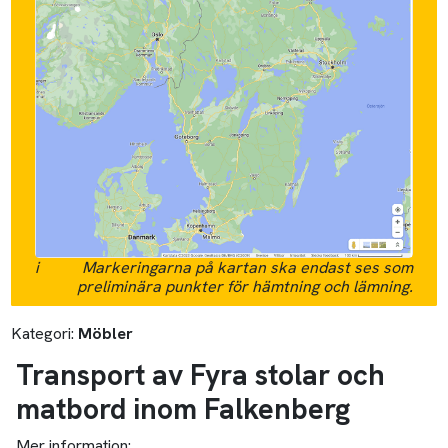
i
Markeringarna på kartan ska endast ses som
preliminära punkter för hämtning och lämning.
Kategori:
Möbler
Transport av Fyra stolar och
matbord inom Falkenberg
Mer information: