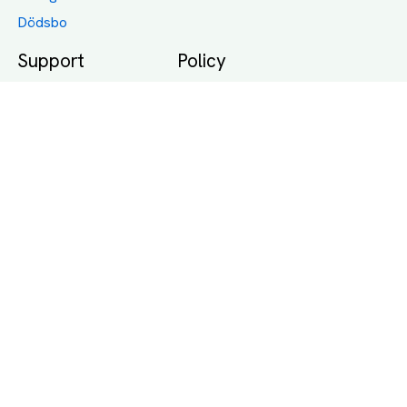
Dödsbo
Support
Policy
Packtips
Användarvillkor
Jämför pris på rätt
Sekretess
sätt
Om Assist
FAQ
Hållbara Transporter
RUT-avdrag för
transporter
Företagsfrakt
Partnerintegration
Så funkar det
Boka Transport