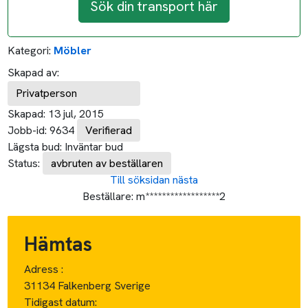
Sök din transport här
Kategori:
Möbler
Skapad av:
Privatperson
Skapad:
13 jul, 2015
Jobb-id:
9634
Verifierad
Lägsta bud:
Inväntar bud
Status:
avbruten av beställaren
Till söksidan
nästa
Beställare:
m******************2
Hämtas
Adress :
31134 Falkenberg Sverige
Tidigast datum: