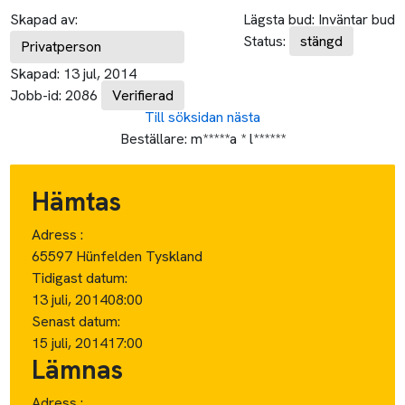
Skapad av:
Lägsta bud:
Inväntar bud
Status:
stängd
Privatperson
Skapad:
13 jul, 2014
Jobb-id:
2086
Verifierad
Till söksidan
nästa
Beställare:
m*****a * l******
Hämtas
Adress :
65597 Hünfelden Tyskland
Tidigast datum:
13 juli, 2014
08:00
Senast datum:
15 juli, 2014
17:00
Lämnas
Adress :