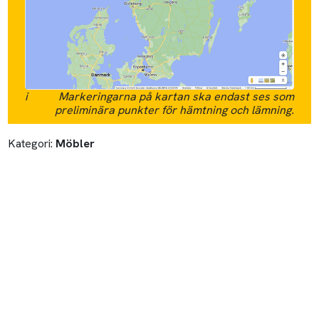
i
Markeringarna på kartan ska endast ses som
preliminära punkter för hämtning och lämning.
Kategori:
Möbler