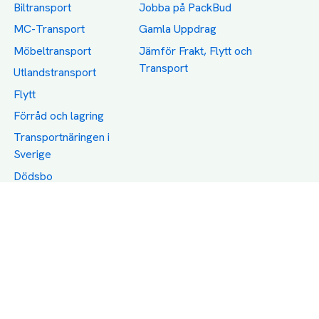
Biltransport
Jobba på PackBud
MC-Transport
Gamla Uppdrag
Möbeltransport
Jämför Frakt, Flytt och
Transport
Utlandstransport
Flytt
Förråd och lagring
Transportnäringen i
Sverige
Dödsbo
Support
Policy
Packtips
Användarvillkor
Jämför pris på rätt
Sekretess
sätt
Om Assist
FAQ
Hållbara Transporter
RUT-avdrag för