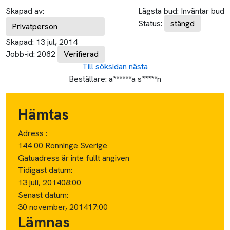
Skapad av:
Lägsta bud:
Inväntar bud
Status:
stängd
Privatperson
Skapad:
13 jul, 2014
Jobb-id:
2082
Verifierad
Till söksidan
nästa
Beställare:
a******a s*****n
Hämtas
Adress :
144 00 Ronninge Sverige
Gatuadress är inte fullt angiven
Tidigast datum:
13 juli, 2014
08:00
Senast datum:
30 november, 2014
17:00
Lämnas