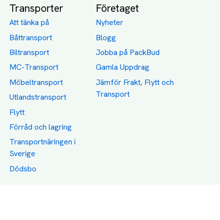
Transporter
Företaget
Att tänka på
Nyheter
Båttransport
Blogg
Biltransport
Jobba på PackBud
MC-Transport
Gamla Uppdrag
Möbeltransport
Jämför Frakt, Flytt och
Transport
Utlandstransport
Flytt
Förråd och lagring
Transportnäringen i
Sverige
Dödsbo
Support
Policy
Packtips
Användarvillkor
Jämför pris på rätt
Sekretess