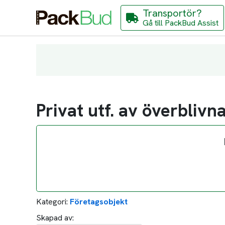
Transportör?
Gå till PackBud Assist
Privat utf. av överbliv
Kategori:
Företagsobjekt
Skapad av: