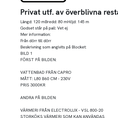
Privat utf. av överblivna re
Längd:
120 m
Bredd:
80 m
Höjd:
145 m
Godset står på pall:
Vet ej
Mer information:
Från dörr till dörr
Beskrivning som angivits på Blocket:
BILD 1
FÖRST PÅ BILDEN:
VATTENBAD FRÅN CAPRO
MÅTT: L80 B60 CM - 230V
PRIS 3000KR
ANDRA PÅ BILDEN:
VÄRMERI FRÅN ELECTROLUX - VSL 800-20
STORKÖKS VÄRMERI SOM KAN ANVÄNDAS