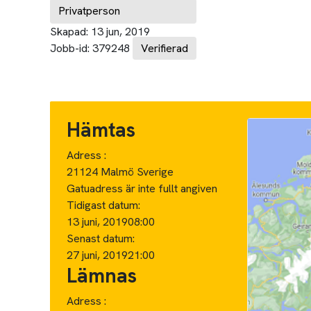
Privatperson
Skapad:
13 jun, 2019
Jobb-id:
379248
Verifierad
Hämtas
Adress :
21124 Malmö Sverige
Gatuadress är inte fullt angiven
Tidigast datum:
13 juni, 2019
08:00
Senast datum:
27 juni, 2019
21:00
Lämnas
Adress :