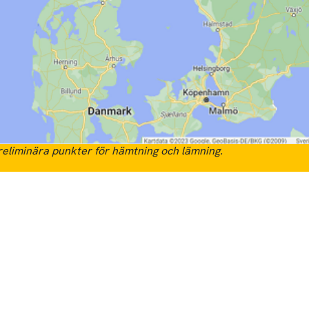
eliminära punkter för hämtning och lämning.