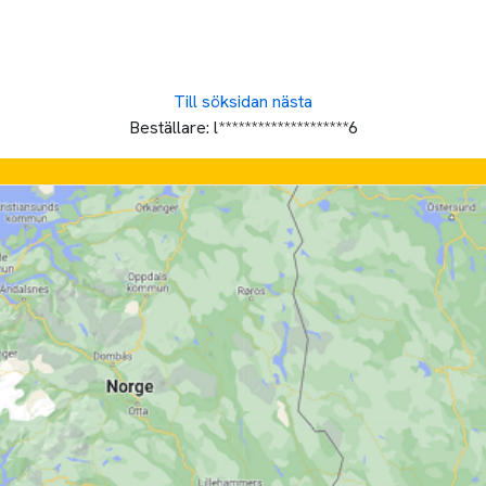
Till söksidan
nästa
Beställare:
l********************6