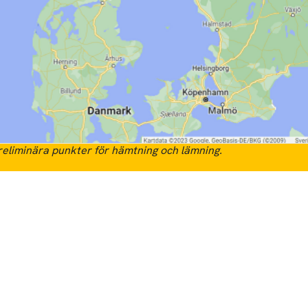
eliminära punkter för hämtning och lämning.