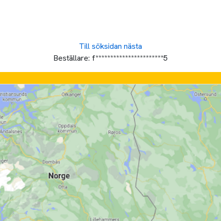
Till söksidan
nästa
Beställare:
f***********************5