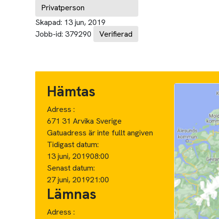
Privatperson
Skapad:
13 jun, 2019
Jobb-id:
379290
Verifierad
Hämtas
Adress :
671 31 Arvika Sverige
Gatuadress är inte fullt angiven
Tidigast datum:
13 juni, 2019
08:00
Senast datum:
27 juni, 2019
21:00
Lämnas
Adress :