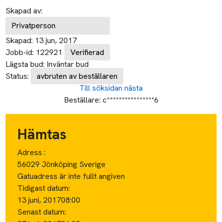
Skapad av:
Privatperson
Skapad:
13 jun, 2017
Jobb-id:
122921
Verifierad
Lägsta bud:
Inväntar bud
Status:
avbruten av beställaren
Till söksidan
nästa
Beställare:
c****************6
Hämtas
Adress :
56029 Jönköping Sverige
Gatuadress är inte fullt angiven
Tidigast datum:
13 juni, 2017
08:00
Senast datum: