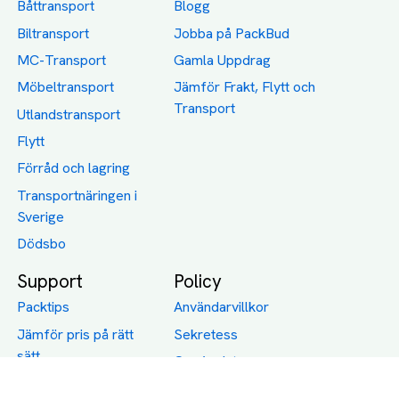
Båttransport
Blogg
Biltransport
Jobba på PackBud
MC-Transport
Gamla Uppdrag
Möbeltransport
Jämför Frakt, Flytt och
Transport
Utlandstransport
Flytt
Förråd och lagring
Transportnäringen i
Sverige
Dödsbo
Support
Policy
Packtips
Användarvillkor
Jämför pris på rätt
Sekretess
sätt
Om Assist
FAQ
Hållbara Transporter