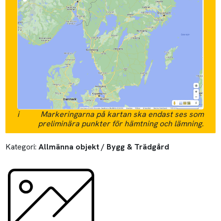
i
Markeringarna på kartan ska endast ses som
preliminära punkter för hämtning och lämning.
Kategori:
Allmänna objekt / Bygg & Trädgård