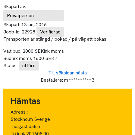
Skapad av:
Privatperson
Skapad:
13 jun, 2016
Jobb-id:
22928
Verifierad
Transporten är stängd / bokad / på väg att bokas
Valt bud:
2000
SEK
ink moms
Bud ex moms
1600
SEK
?
Status:
utförd
Till söksidan
nästa
Beställare:
m*************3
Hämtas
Adress :
Stockholm Sverige
Tidigast datum:
15 juni, 2016
08:00