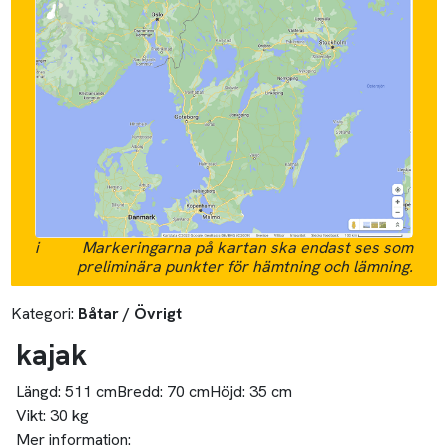
i
Markeringarna på kartan ska endast ses som
preliminära punkter för hämtning och lämning.
Kategori:
Båtar / Övrigt
kajak
Längd:
511 cm
Bredd:
70 cm
Höjd:
35 cm
Vikt:
30 kg
Mer information: