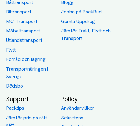
Båttransport
Blogg
Biltransport
Jobba på PackBud
MC-Transport
Gamla Uppdrag
Möbeltransport
Jämför Frakt, Flytt och
Transport
Utlandstransport
Flytt
Förråd och lagring
Transportnäringen i
Sverige
Dödsbo
Support
Policy
Packtips
Användarvillkor
Jämför pris på rätt
Sekretess
sätt
Om Assist
FAQ
Hållbara Transporter