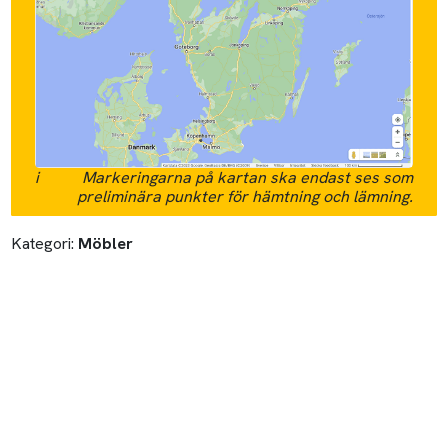
i
Markeringarna på kartan ska endast ses som
preliminära punkter för hämtning och lämning.
Kategori:
Möbler