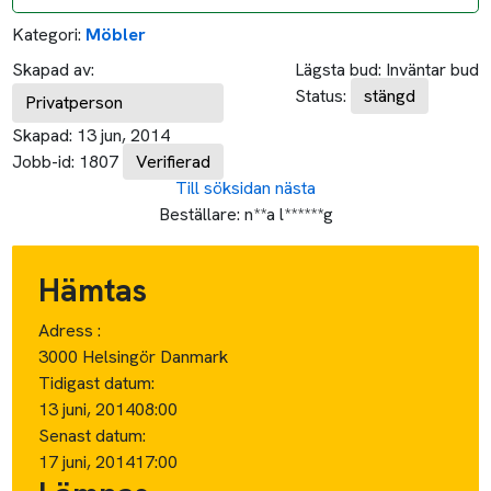
Kategori:
Möbler
Skapad av:
Lägsta bud:
Inväntar bud
Status:
stängd
Privatperson
Skapad:
13 jun, 2014
Jobb-id:
1807
Verifierad
Till söksidan
nästa
Beställare:
n**a l******g
Hämtas
Adress :
3000 Helsingör Danmark
Tidigast datum:
13 juni, 2014
08:00
Senast datum:
17 juni, 2014
17:00