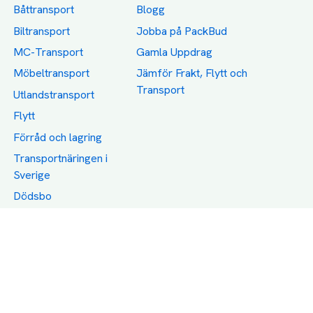
Båttransport
Blogg
Biltransport
Jobba på PackBud
MC-Transport
Gamla Uppdrag
Möbeltransport
Jämför Frakt, Flytt och
Transport
Utlandstransport
Flytt
Förråd och lagring
Transportnäringen i
Sverige
Dödsbo
Support
Policy
Packtips
Användarvillkor
Jämför pris på rätt
Sekretess
sätt
Om Assist
FAQ
Hållbara Transporter