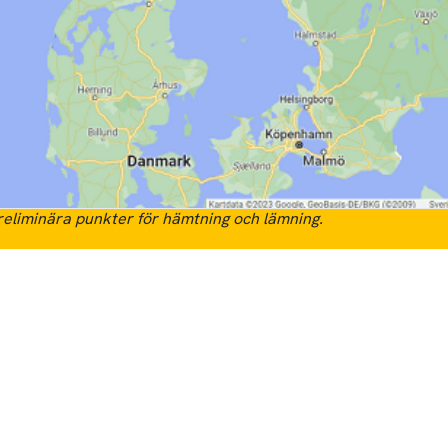
eliminära punkter för hämtning och lämning.