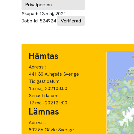
Privatperson
Skapad:
13 maj, 2021
Jobb-id:
524924
Verifierad
Hämtas
Adress :
441 30 Alingsås Sverige
Tidigast datum:
15 maj, 2021
08:00
Senast datum:
17 maj, 2021
21:00
Lämnas
Adress :
802 86 Gävle Sverige