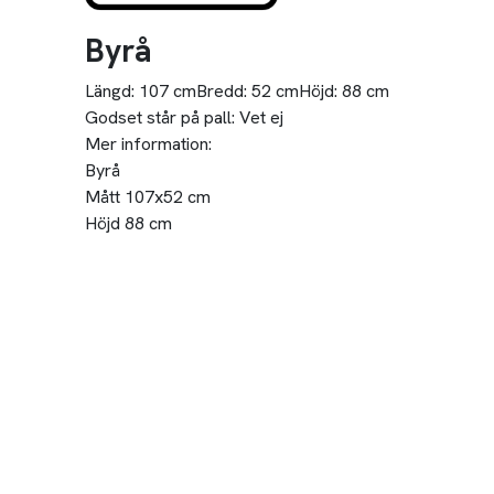
Byrå
Längd:
107 cm
Bredd:
52 cm
Höjd:
88 cm
Godset står på pall:
Vet ej
Mer information:
Byrå
Mått 107x52 cm
Höjd 88 cm