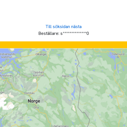
Till söksidan
nästa
Beställare:
s**************0