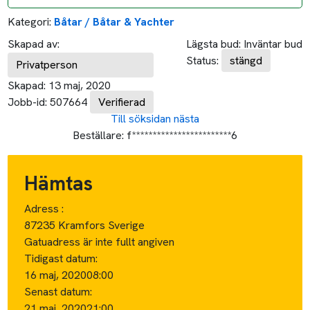
Kategori:
Båtar / Båtar & Yachter
Skapad av:
Lägsta bud:
Inväntar bud
Status:
stängd
Privatperson
Skapad:
13 maj, 2020
Jobb-id:
507664
Verifierad
Till söksidan
nästa
Beställare:
f************************6
Hämtas
Adress :
87235 Kramfors Sverige
Gatuadress är inte fullt angiven
Tidigast datum:
16 maj, 2020
08:00
Senast datum:
21 maj, 2020
21:00