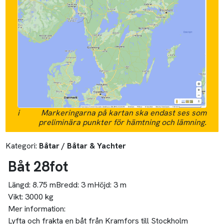
i
Markeringarna på kartan ska endast ses som
preliminära punkter för hämtning och lämning.
Kategori:
Båtar / Båtar & Yachter
Båt 28fot
Längd:
8.75 m
Bredd:
3 m
Höjd:
3 m
Vikt:
3000 kg
Mer information:
Lyfta och frakta en båt från Kramfors till Stockholm