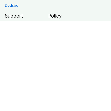
Dödsbo
Support
Policy
Packtips
Användarvillkor
Jämför pris på rätt
Sekretess
sätt
Om Assist
FAQ
Hållbara Transporter
RUT-avdrag för
transporter
Företagsfrakt
Partnerintegration
Så funkar det
Boka Transport