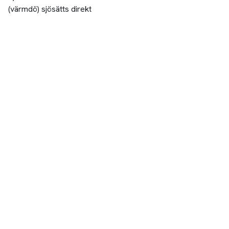
(värmdö) sjösätts direkt