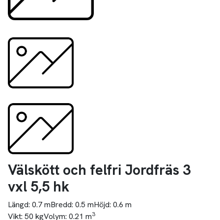
Välskött och felfri Jordfräs 3
vxl 5,5 hk
Längd:
0.7 m
Bredd:
0.5 m
Höjd:
0.6 m
3
Vikt:
50 kg
Volym:
0.21 m