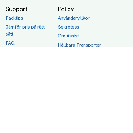
Support
Policy
Packtips
Användarvillkor
Jämför pris på rätt
Sekretess
sätt
Om Assist
FAQ
Hållbara Transporter
RUT-avdrag för
transporter
Företagsfrakt
Partnerintegration
Så funkar det
Boka Transport