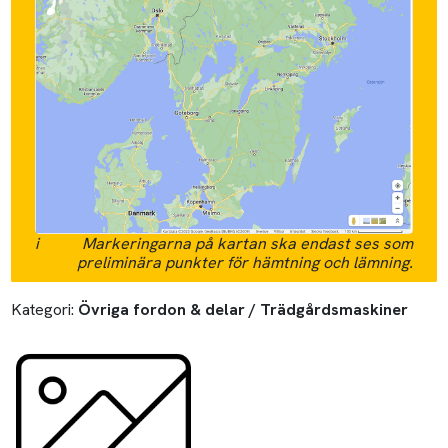
i
Markeringarna på kartan ska endast ses som
preliminära punkter för hämtning och lämning.
Kategori:
Övriga fordon & delar / Trädgårdsmaskiner