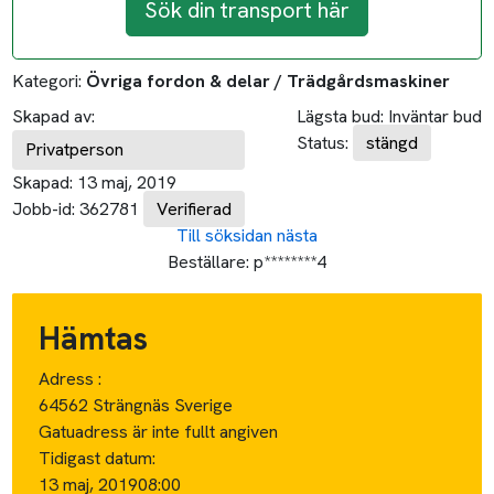
Sök din transport här
Kategori:
Övriga fordon & delar / Trädgårdsmaskiner
Skapad av:
Lägsta bud:
Inväntar bud
Status:
stängd
Privatperson
Skapad:
13 maj, 2019
Jobb-id:
362781
Verifierad
Till söksidan
nästa
Beställare:
p********4
Hämtas
Adress :
64562 Strängnäs Sverige
Gatuadress är inte fullt angiven
Tidigast datum:
13 maj, 2019
08:00