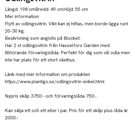
Längd:
198 cm
Bredd:
49 cm
Höjd:
55 cm
Mer information:
Flytt av odlingsvitrin. Vikt kan ej hittas, men borde ligga runt
20-30 kg.
Beskrivning som angivits på Blocket:
Har 2 st odlingsvitrin från Hasselfors Garden med
tillhörande förvaringslåda. Perfekt för dig som vill odla men
inte har plats för ett stort växthus.
Länk med mer information om produkten
https://www.plantigo.se/odlingsvitrin-enkel.html
Nypris skåp 3750:- och förvaringslåda 750:-
Kan sälja ett och ett eller i par. Pris för ett skåp plus låda är
2000:-