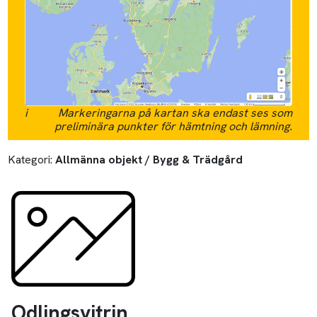
i
Markeringarna på kartan ska endast ses som
preliminära punkter för hämtning och lämning.
Kategori:
Allmänna objekt / Bygg & Trädgård
Odlingsvitrin