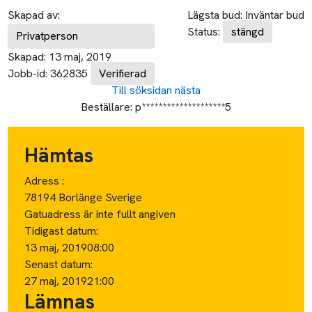
Skapad av:
Lägsta bud:
Inväntar bud
Status:
stängd
Privatperson
Skapad:
13 maj, 2019
Jobb-id:
362835
Verifierad
Till söksidan
nästa
Beställare:
p********************5
Hämtas
Adress :
78194 Borlänge Sverige
Gatuadress är inte fullt angiven
Tidigast datum:
13 maj, 2019
08:00
Senast datum:
27 maj, 2019
21:00
Lämnas