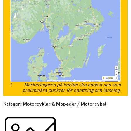
i
Markeringarna på kartan ska endast ses som
preliminära punkter för hämtning och lämning.
Kategori:
Motorcyklar & Mopeder / Motorcykel