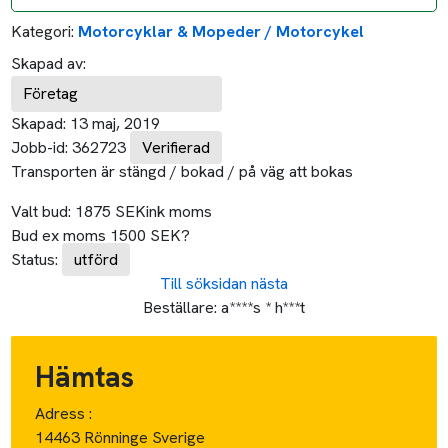
Kategori:
Motorcyklar & Mopeder / Motorcykel
Skapad av:
Företag
Skapad:
13 maj, 2019
Jobb-id:
362723
Verifierad
Transporten är stängd / bokad / på väg att bokas
Valt bud:
1875
SEK
ink moms
Bud ex moms
1500
SEK
?
Status:
utförd
Till söksidan
nästa
Beställare:
a****s * h***t
Hämtas
Adress :
14463 Rönninge Sverige