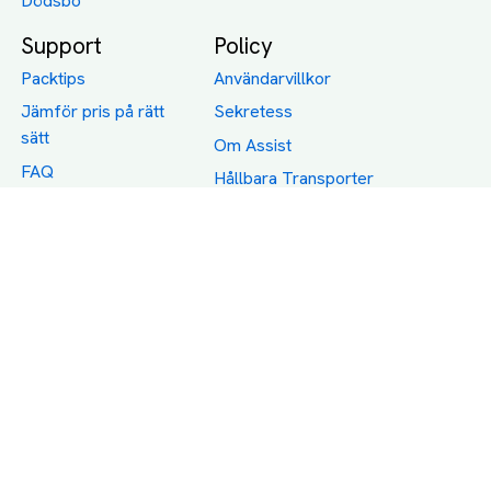
Dödsbo
Support
Policy
Packtips
Användarvillkor
Jämför pris på rätt
Sekretess
sätt
Om Assist
FAQ
Hållbara Transporter
RUT-avdrag för
transporter
Företagsfrakt
Partnerintegration
Så funkar det
Boka Transport