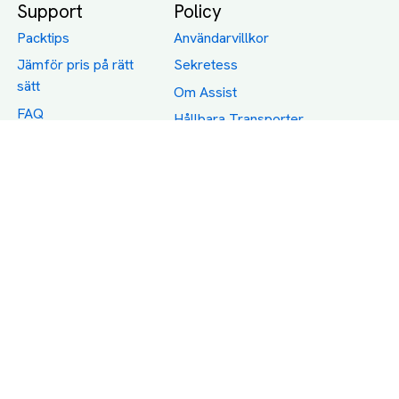
Support
Policy
Packtips
Användarvillkor
Jämför pris på rätt
Sekretess
sätt
Om Assist
FAQ
Hållbara Transporter
RUT-avdrag för
transporter
Företagsfrakt
Partnerintegration
Så funkar det
Boka Transport
Category icons created by Freepik - Flaticon