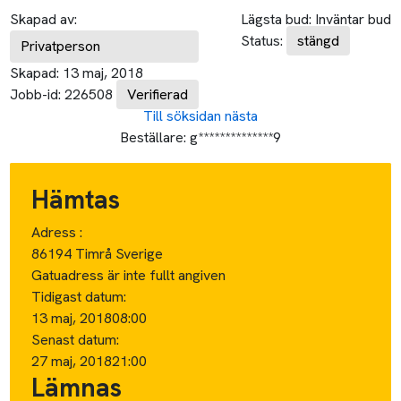
Skapad av:
Lägsta bud:
Inväntar bud
Status:
stängd
Privatperson
Skapad:
13 maj, 2018
Jobb-id:
226508
Verifierad
Till söksidan
nästa
Beställare:
g**************9
Hämtas
Adress :
86194 Timrå Sverige
Gatuadress är inte fullt angiven
Tidigast datum:
13 maj, 2018
08:00
Senast datum:
27 maj, 2018
21:00
Lämnas