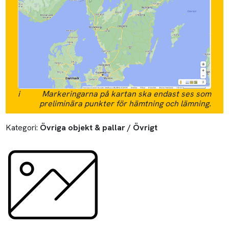
i
Markeringarna på kartan ska endast ses som
preliminära punkter för hämtning och lämning.
Kategori:
Övriga objekt & pallar / Övrigt