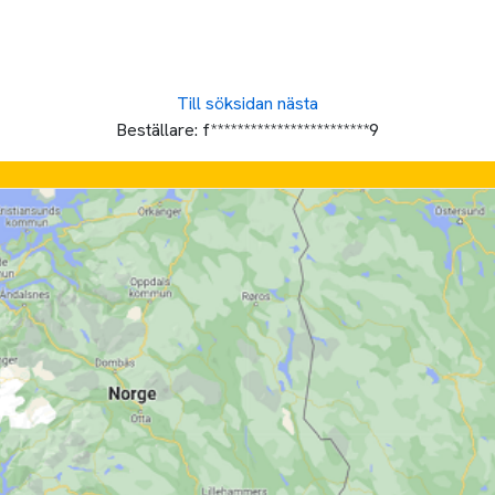
Till söksidan
nästa
Beställare:
f************************9