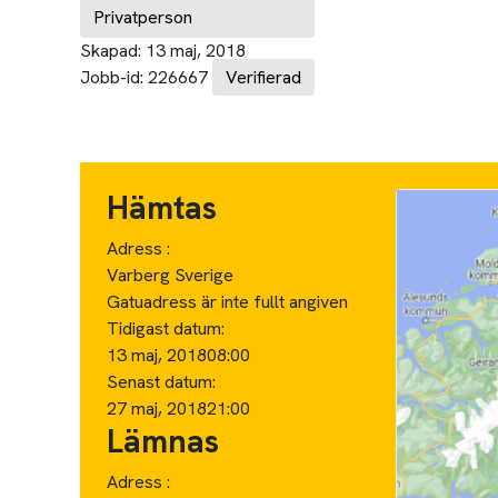
Privatperson
Skapad:
13 maj, 2018
Jobb-id:
226667
Verifierad
Hämtas
Adress :
Varberg Sverige
Gatuadress är inte fullt angiven
Tidigast datum:
13 maj, 2018
08:00
Senast datum:
27 maj, 2018
21:00
Lämnas
Adress :