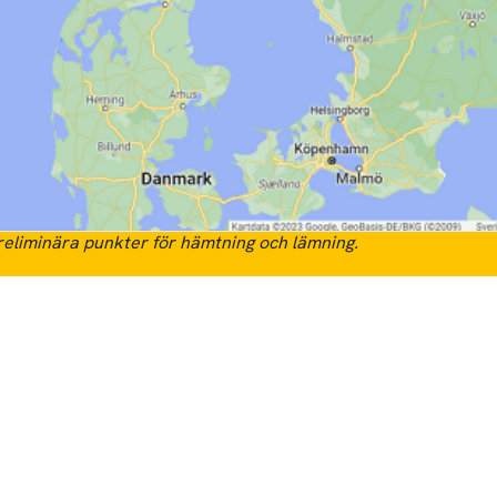
eliminära punkter för hämtning och lämning.