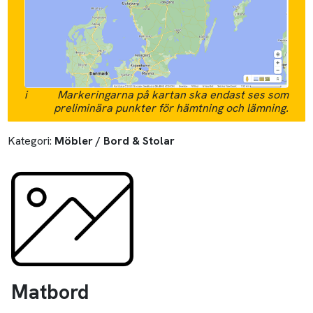
i
Markeringarna på kartan ska endast ses som
preliminära punkter för hämtning och lämning.
Kategori:
Möbler / Bord & Stolar
Matbord