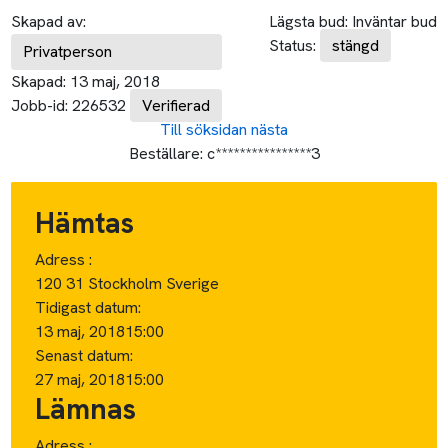
Skapad av:
Lägsta bud:
Inväntar bud
Status:
stängd
Privatperson
Skapad:
13 maj, 2018
Jobb-id:
226532
Verifierad
Till söksidan
nästa
Beställare:
c****************3
Hämtas
Adress :
120 31 Stockholm Sverige
Tidigast datum:
13 maj, 2018
15:00
Senast datum:
27 maj, 2018
15:00
Lämnas
Adress :