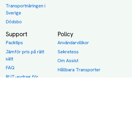
Transportnäringen i
Sverige
Dödsbo
Support
Policy
Packtips
Användarvillkor
Jämför pris på rätt
Sekretess
sätt
Om Assist
FAQ
Hållbara Transporter
RUT-avdrag för
transporter
Företagsfrakt
Partnerintegration
Så funkar det
Boka Transport