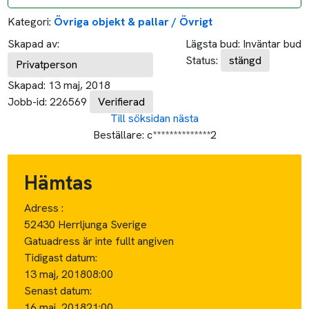
Kategori:
Övriga objekt & pallar / Övrigt
Skapad av:
Lägsta bud:
Inväntar bud
Status:
stängd
Privatperson
Skapad:
13 maj, 2018
Jobb-id:
226569
Verifierad
Till söksidan
nästa
Beställare:
c**************2
Hämtas
Adress :
52430 Herrljunga Sverige
Gatuadress är inte fullt angiven
Tidigast datum:
13 maj, 2018
08:00
Senast datum:
16 maj, 2018
21:00