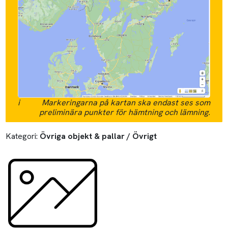
i
Markeringarna på kartan ska endast ses som
preliminära punkter för hämtning och lämning.
Kategori:
Övriga objekt & pallar / Övrigt