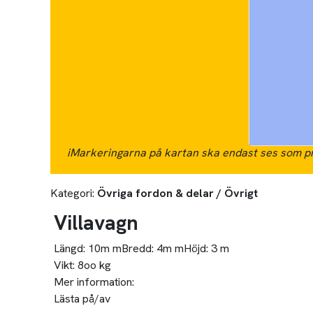
i
Markeringarna på kartan ska endast ses som pr
Kategori:
Övriga fordon & delar / Övrigt
Villavagn
Längd:
10m m
Bredd:
4m m
Höjd:
3 m
Vikt:
8oo kg
Mer information:
Lästa på/av