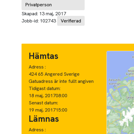
Privatperson
Skapad:
13 maj, 2017
Jobb-id:
102743
Verifierad
Hämtas
Adress :
424 65 Angered Sverige
Gatuadress är inte fullt angiven
Tidigast datum:
18 maj, 2017
08:00
Senast datum:
19 maj, 2017
15:00
Lämnas
Adress :