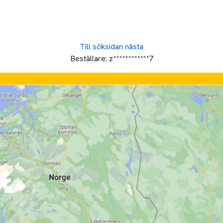
Till söksidan
nästa
Beställare:
z************7