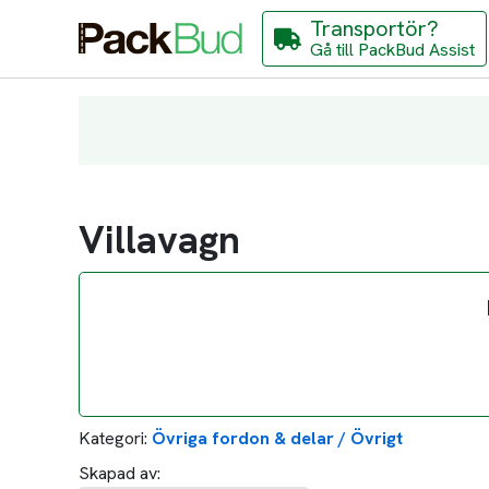
Transportör?
Gå till PackBud Assist
Villavagn
Kategori:
Övriga fordon & delar / Övrigt
Skapad av: