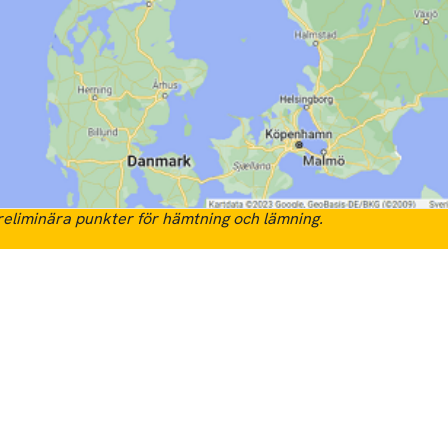
eliminära punkter för hämtning och lämning.