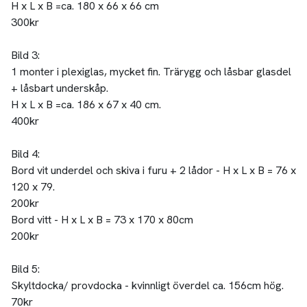
H x L x B =ca. 180 x 66 x 66 cm
300kr
Bild 3:
1 monter i plexiglas, mycket fin. Trärygg och låsbar glasdel
+ låsbart underskåp.
H x L x B =ca. 186 x 67 x 40 cm.
400kr
Bild 4:
Bord vit underdel och skiva i furu + 2 lådor - H x L x B = 76 x
120 x 79.
200kr
Bord vitt - H x L x B = 73 x 170 x 80cm
200kr
Bild 5:
Skyltdocka/ provdocka - kvinnligt överdel ca. 156cm hög.
70kr