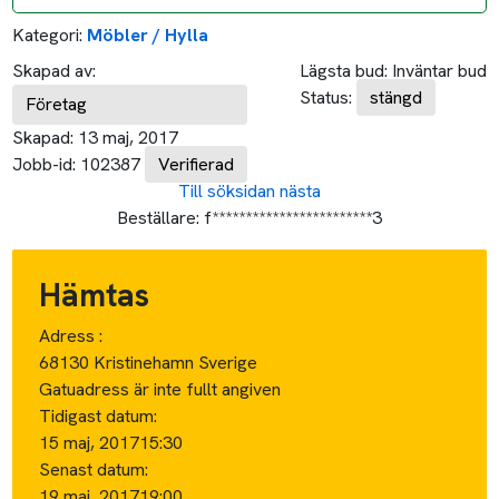
Kategori:
Möbler / Hylla
Skapad av:
Lägsta bud:
Inväntar bud
Status:
stängd
Företag
Skapad:
13 maj, 2017
Jobb-id:
102387
Verifierad
Till söksidan
nästa
Beställare:
f************************3
Hämtas
Adress :
68130 Kristinehamn Sverige
Gatuadress är inte fullt angiven
Tidigast datum:
15 maj, 2017
15:30
Senast datum:
19 maj, 2017
19:00