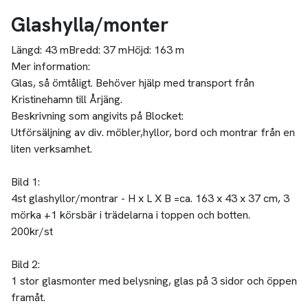
Glashylla/monter
Längd:
43 m
Bredd:
37 m
Höjd:
163 m
Mer information:
Glas, så ömtåligt. Behöver hjälp med transport från
Kristinehamn till Årjäng.
Beskrivning som angivits på Blocket:
Utförsäljning av div. möbler,hyllor, bord och montrar från en
liten verksamhet.
Bild 1:
4st glashyllor/montrar - H x L X B =ca. 163 x 43 x 37 cm, 3
mörka +1 körsbär i trädelarna i toppen och botten.
200kr/st
Bild 2:
1 stor glasmonter med belysning, glas på 3 sidor och öppen
framåt.