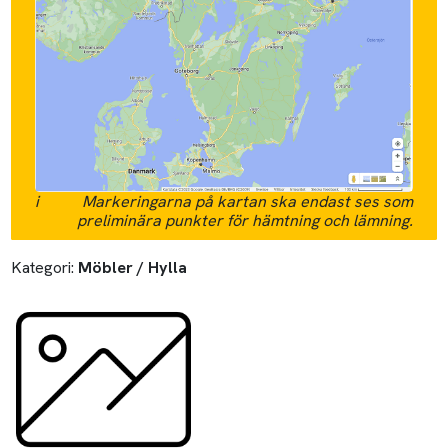
i
Markeringarna på kartan ska endast ses som
preliminära punkter för hämtning och lämning.
Kategori:
Möbler / Hylla