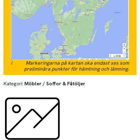
i
Markeringarna på kartan ska endast ses som
preliminära punkter för hämtning och lämning.
Kategori:
Möbler / Soffor & Fåtöljer