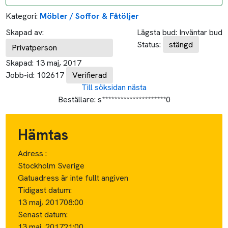
Kategori:
Möbler / Soffor & Fåtöljer
Skapad av:
Lägsta bud:
Inväntar bud
Status:
stängd
Privatperson
Skapad:
13 maj, 2017
Jobb-id:
102617
Verifierad
Till söksidan
nästa
Beställare:
s*********************0
Hämtas
Adress :
Stockholm Sverige
Gatuadress är inte fullt angiven
Tidigast datum:
13 maj, 2017
08:00
Senast datum:
13 maj, 2017
21:00