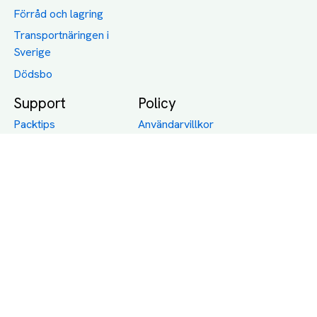
Förråd och lagring
Transportnäringen i
Sverige
Dödsbo
Support
Policy
Packtips
Användarvillkor
Jämför pris på rätt
Sekretess
sätt
Om Assist
FAQ
Hållbara Transporter
RUT-avdrag för
transporter
Företagsfrakt
Partnerintegration
Så funkar det
Boka Transport