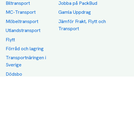
Biltransport
Jobba på PackBud
MC-Transport
Gamla Uppdrag
Möbeltransport
Jämför Frakt, Flytt och
Transport
Utlandstransport
Flytt
Förråd och lagring
Transportnäringen i
Sverige
Dödsbo
Support
Policy
Packtips
Användarvillkor
Jämför pris på rätt
Sekretess
sätt
Om Assist
FAQ
Hållbara Transporter
RUT-avdrag för