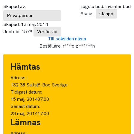
Skapad av:
Lägsta bud:
Inväntar bud
Status:
stängd
Privatperson
Skapad:
13 maj, 2014
Jobb-id:
1579
Verifierad
Till söksidan
nästa
Beställare:
r****d z********n
Hämtas
Adress :
132 38 Saltsjö-Boo Sverige
Tidigast datum:
15 maj, 2014
07:00
Senast datum:
23 maj, 2014
17:00
Lämnas
Adress :