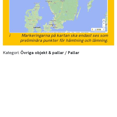
i
Markeringarna på kartan ska endast ses som
preliminära punkter för hämtning och lämning.
Kategori:
Övriga objekt & pallar / Pallar