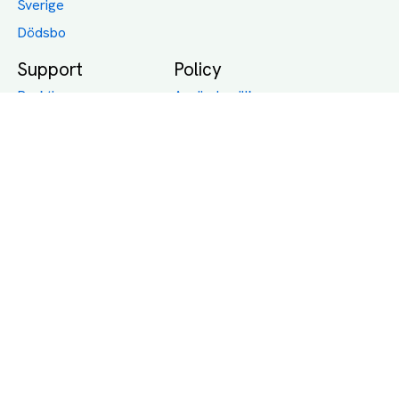
Sverige
Dödsbo
Support
Policy
Packtips
Användarvillkor
Jämför pris på rätt
Sekretess
sätt
Om Assist
FAQ
Hållbara Transporter
RUT-avdrag för
transporter
Företagsfrakt
Partnerintegration
Så funkar det
Boka Transport