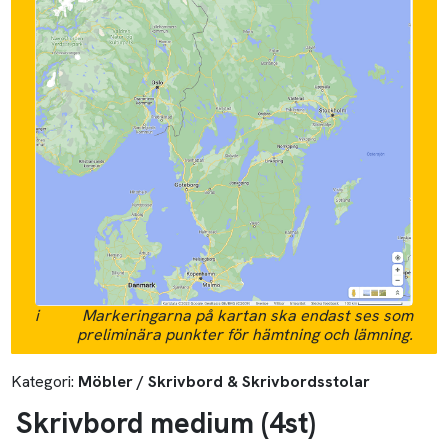
i
Markeringarna på kartan ska endast ses som
preliminära punkter för hämtning och lämning.
Kategori:
Möbler / Skrivbord & Skrivbordsstolar
Skrivbord medium
(4
st
)