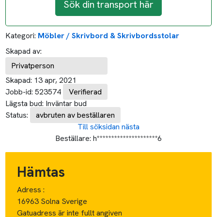
Sök din transport här
Kategori:
Möbler / Skrivbord & Skrivbordsstolar
Skapad av:
Privatperson
Skapad:
13 apr, 2021
Jobb-id:
523574
Verifierad
Lägsta bud:
Inväntar bud
Status:
avbruten av beställaren
Till söksidan
nästa
Beställare:
h*********************6
Hämtas
Adress :
16963 Solna Sverige
Gatuadress är inte fullt angiven