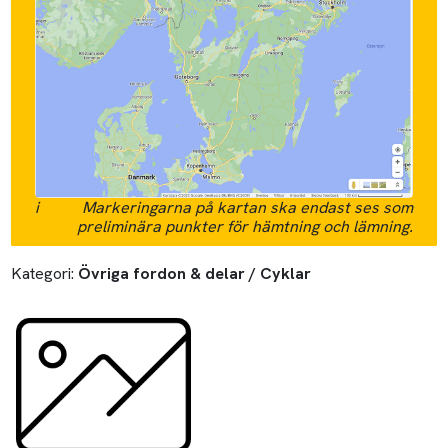
i
Markeringarna på kartan ska endast ses som
preliminära punkter för hämtning och lämning.
Kategori:
Övriga fordon & delar / Cyklar