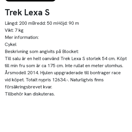
Trek Lexa S
Längd:
200 m
Bredd:
50 m
Höjd:
90 m
Vikt:
7 kg
Mer information:
Cykel
Beskrivning som angivits på Blocket:
Till salu är en helt oanvänd Trek Lexa S storlek 54 cm. Köpt
till min fru som är ca 175 cm. Inte rullat en meter utomhus.
Årsmodell 2014. Hjulen uppgraderade till bontrager race
vid köpet. Totalt nypris 12634.-. Naturligtvis finns
försäkringsbrevet kvar.
Tillbehör kan diskuteras.