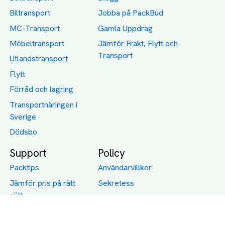
Biltransport
Jobba på PackBud
MC-Transport
Gamla Uppdrag
Möbeltransport
Jämför Frakt, Flytt och
Transport
Utlandstransport
Flytt
Förråd och lagring
Transportnäringen i
Sverige
Dödsbo
Support
Policy
Packtips
Användarvillkor
Jämför pris på rätt
Sekretess
sätt
Om Assist
FAQ
Hållbara Transporter