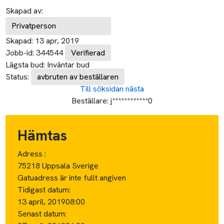
Skapad av:
Privatperson
Skapad:
13 apr, 2019
Jobb-id:
344544
Verifierad
Lägsta bud:
Inväntar bud
Status:
avbruten av beställaren
Till söksidan
nästa
Beställare:
j************0
Hämtas
Adress :
75218 Uppsala Sverige
Gatuadress är inte fullt angiven
Tidigast datum:
13 april, 2019
08:00
Senast datum: