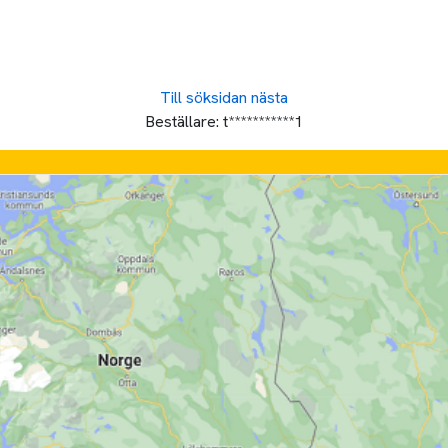
Till söksidan
nästa
Beställare:
t***********1