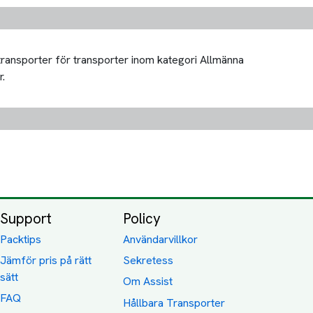
 transporter för transporter inom kategori Allmänna
r.
Support
Policy
Packtips
Användarvillkor
Jämför pris på rätt
Sekretess
sätt
Om Assist
FAQ
Hållbara Transporter