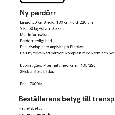
Ny pardörr
Längd:
20 cm
Bredd:
130 cm
Höjd:
220 cm
3
Vikt:
50 kg
Volym:
0.57 m
Mer information:
Pardörr enligt bild.
Beskrivning som angivits på Blocket:
Helt ny tillverkad pardörr komplett med karm och nycklar
Dubbel glas, yttermått med karm. 130*220
Skickar flera bilder.
Pris : 7000kr
Beställarens betyg till tran
Helhetsbetyg :
Hantering av gods :