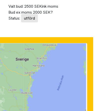
Valt bud:
2500
SEK
ink moms
Bud ex moms
2000
SEK
?
Status:
utförd