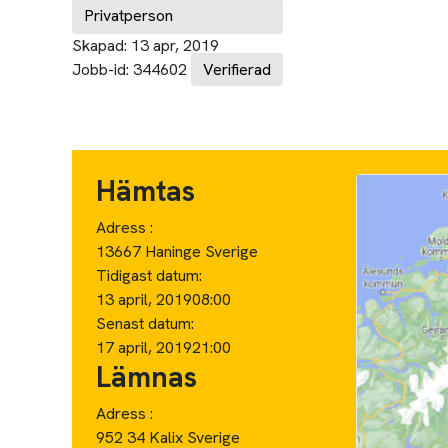
Privatperson
Skapad:
13 apr, 2019
Jobb-id:
344602
Verifierad
Hämtas
Adress :
13667 Haninge Sverige
Tidigast datum:
13 april, 2019
08:00
Senast datum:
17 april, 2019
21:00
Lämnas
Adress :
952 34 Kalix Sverige