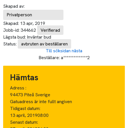
Skapad av:
Privatperson
Skapad:
13 apr, 2019
Jobb-id:
344662
Verifierad
Lägsta bud:
Inväntar bud
Status:
avbruten av beställaren
Till söksidan
nästa
Beställare:
a**************2
Hämtas
Adress :
94473 Piteå Sverige
Gatuadress är inte fullt angiven
Tidigast datum:
13 april, 2019
08:00
Senast datum: