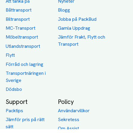
Att tänka på
Nyheter
Båttransport
Blogg
Biltransport
Jobba på PackBud
MC-Transport
Gamla Uppdrag
Möbeltransport
Jämför Frakt, Flytt och
Transport
Utlandstransport
Flytt
Förråd och lagring
Transportnäringen i
Sverige
Dödsbo
Support
Policy
Packtips
Användarvillkor
Jämför pris på rätt
Sekretess
sätt
Om Assist