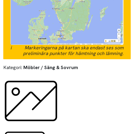
i
Markeringarna på kartan ska endast ses som
preliminära punkter för hämtning och lämning.
Kategori:
Möbler / Säng & Sovrum