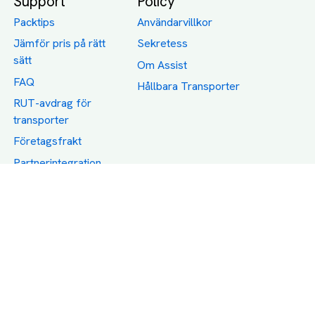
Support
Policy
Packtips
Användarvillkor
Jämför pris på rätt
Sekretess
sätt
Om Assist
FAQ
Hållbara Transporter
RUT-avdrag för
transporter
Företagsfrakt
Partnerintegration
Så funkar det
Boka Transport
Category icons created by Freepik - Flaticon