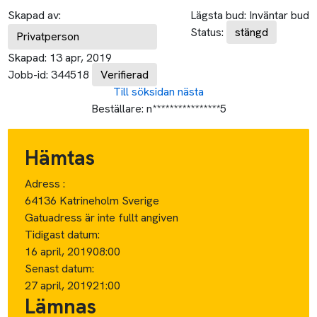
Skapad av:
Lägsta bud:
Inväntar bud
Status:
stängd
Privatperson
Skapad:
13 apr, 2019
Jobb-id:
344518
Verifierad
Till söksidan
nästa
Beställare:
n****************5
Hämtas
Adress :
64136 Katrineholm Sverige
Gatuadress är inte fullt angiven
Tidigast datum:
16 april, 2019
08:00
Senast datum:
27 april, 2019
21:00
Lämnas