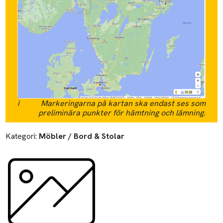
i
Markeringarna på kartan ska endast ses som
preliminära punkter för hämtning och lämning.
Kategori:
Möbler / Bord & Stolar