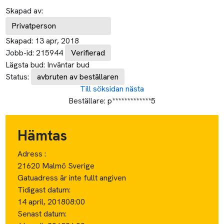
Skapad av:
Privatperson
Skapad:
13 apr, 2018
Jobb-id:
215944
Verifierad
Lägsta bud:
Inväntar bud
Status:
avbruten av beställaren
Till söksidan
nästa
Beställare:
p*************5
Hämtas
Adress :
21620 Malmö Sverige
Gatuadress är inte fullt angiven
Tidigast datum:
14 april, 2018
08:00
Senast datum: