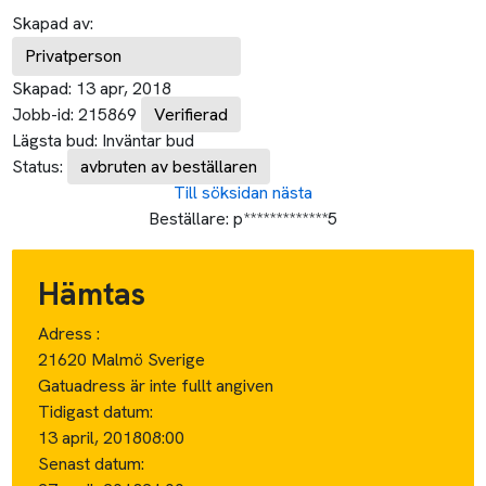
Skapad av:
Privatperson
Skapad:
13 apr, 2018
Jobb-id:
215869
Verifierad
Lägsta bud:
Inväntar bud
Status:
avbruten av beställaren
Till söksidan
nästa
Beställare:
p*************5
Hämtas
Adress :
21620 Malmö Sverige
Gatuadress är inte fullt angiven
Tidigast datum:
13 april, 2018
08:00
Senast datum: