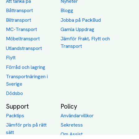
Att tänka på
Nyheter
Båttransport
Blogg
Biltransport
Jobba på PackBud
MC-Transport
Gamla Uppdrag
Möbeltransport
Jämför Frakt, Flytt och
Transport
Utlandstransport
Flytt
Förråd och lagring
Transportnäringen i
Sverige
Dödsbo
Support
Policy
Packtips
Användarvillkor
Jämför pris på rätt
Sekretess
sätt
Om Assist