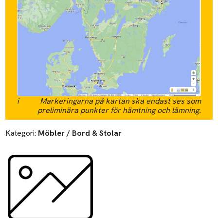
i
Markeringarna på kartan ska endast ses som
preliminära punkter för hämtning och lämning.
Kategori:
Möbler / Bord & Stolar