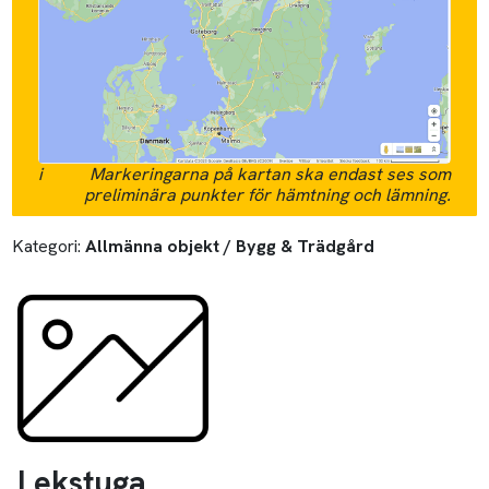
i
Markeringarna på kartan ska endast ses som
preliminära punkter för hämtning och lämning.
Kategori:
Allmänna objekt / Bygg & Trädgård
Lekstuga