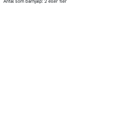
Antal som bärhjälp:
2 eller fler