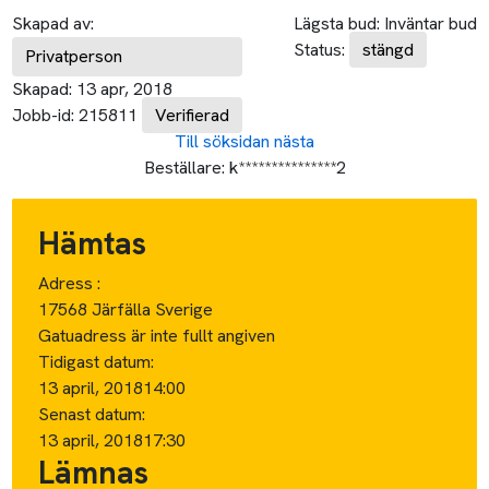
Skapad av:
Lägsta bud:
Inväntar bud
Status:
stängd
Privatperson
Skapad:
13 apr, 2018
Jobb-id:
215811
Verifierad
Till söksidan
nästa
Beställare:
k***************2
Hämtas
Adress :
17568 Järfälla Sverige
Gatuadress är inte fullt angiven
Tidigast datum:
13 april, 2018
14:00
Senast datum:
13 april, 2018
17:30
Lämnas