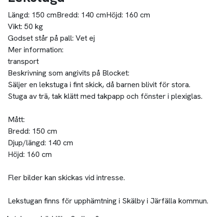
Längd:
150 cm
Bredd:
140 cm
Höjd:
160 cm
Vikt:
50 kg
Godset står på pall:
Vet ej
Mer information:
transport
Beskrivning som angivits på Blocket:
Säljer en lekstuga i fint skick, då barnen blivit för stora.
Stuga av trä, tak klätt med takpapp och fönster i plexiglas.
Mått:
Bredd: 150 cm
Djup/längd: 140 cm
Höjd: 160 cm
Fler bilder kan skickas vid intresse.
Lekstugan finns för upphämtning i Skälby i Järfälla kommun.