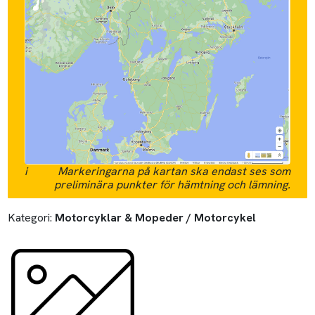
i
Markeringarna på kartan ska endast ses som
preliminära punkter för hämtning och lämning.
Kategori:
Motorcyklar & Mopeder / Motorcykel