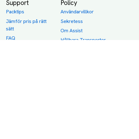
Support
Policy
Packtips
Användarvillkor
Jämför pris på rätt
Sekretess
sätt
Om Assist
FAQ
Hållbara Transporter
RUT-avdrag för
transporter
Företagsfrakt
Partnerintegration
Så funkar det
Boka Transport
Category icons created by Freepik - Flaticon