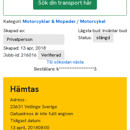
Sök din transport här
Kategori:
Motorcyklar & Mopeder / Motorcykel
Skapad av:
Lägsta bud:
Inväntar bud
Status:
stängd
Privatperson
Skapad:
13 apr, 2018
Jobb-id:
216016
Verifierad
Till söksidan
nästa
Beställare:
k********************3
Hämtas
Adress :
23631 Vellinge Sverige
Gatuadress är inte fullt angiven
Tidigast datum:
13 april, 2018
08:00