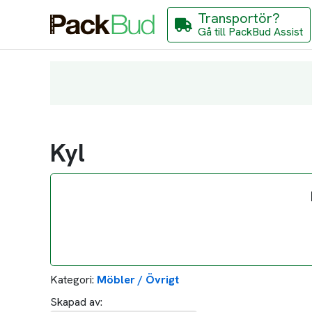
Transportör?
Gå till PackBud Assist
Kyl
Kategori:
Möbler / Övrigt
Skapad av: