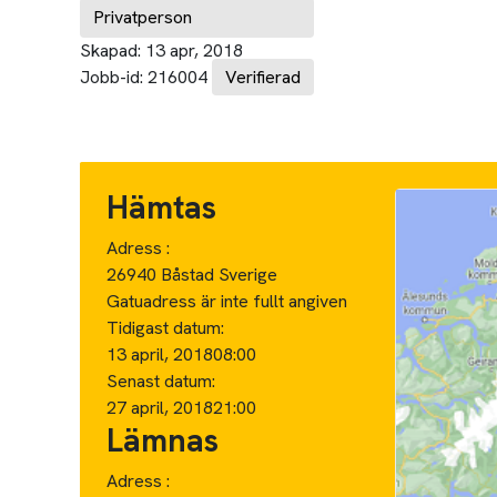
Privatperson
Skapad:
13 apr, 2018
Jobb-id:
216004
Verifierad
Hämtas
Adress :
26940 Båstad Sverige
Gatuadress är inte fullt angiven
Tidigast datum:
13 april, 2018
08:00
Senast datum:
27 april, 2018
21:00
Lämnas
Adress :