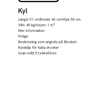
Kyl
Längd:
51 cm
Bredd:
46 cm
Höjd:
50 cm
3
Vikt:
40 kg
Volym:
1 m
Mer information:
Fridge
Beskrivning som angivits på Blocket:
Kylskåp för kalla drycker
Scan mått 51x46x50cm