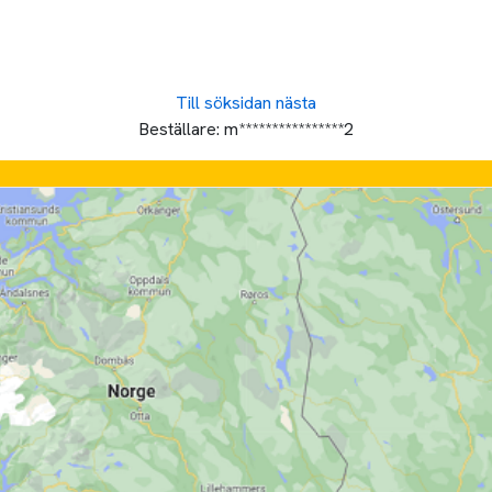
Till söksidan
nästa
Beställare:
m****************2