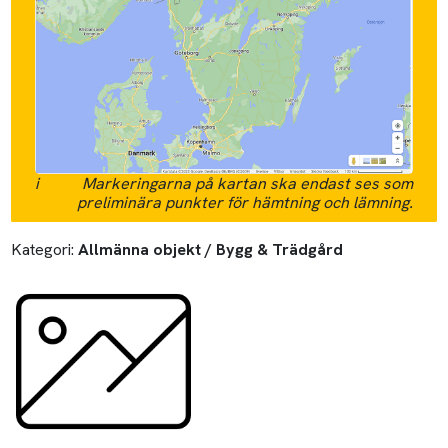
i
Markeringarna på kartan ska endast ses som
preliminära punkter för hämtning och lämning.
Kategori:
Allmänna objekt / Bygg & Trädgård