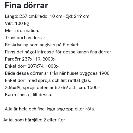
Fina dörrar
Längd:
237 cm
Bredd:
10 cm
Höjd:
219 cm
Vikt:
100 kg
Mer information:
Transport av dörrar
Beskrivning som angivits på Blocket:
Finns det något intresse för dessa kanon fina dörrar.
Pardörr 237x119. 3000:-
Enkel dörr 207x74. 1000:-
Båda dessa dörrar är från när huset byggdes 1908.
Enkel dörr med spröjs och fint räfflat glas.
206x89, spröjs delen är 87x69 allt i cm. 1500:-
Karm finns ej till dessa.
Alla är hela och fina, inga angrepp eller röta.
Antal som bärhjälp:
2 eller fler