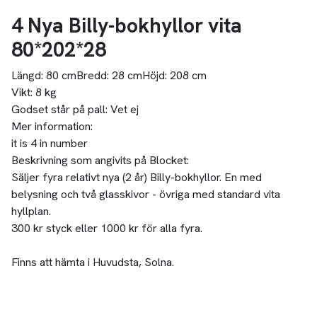
4 Nya Billy-bokhyllor vita
80*202*28
Längd:
80 cm
Bredd:
28 cm
Höjd:
208 cm
Vikt:
8 kg
Godset står på pall:
Vet ej
Mer information:
it is 4 in number
Beskrivning som angivits på Blocket:
Säljer fyra relativt nya (2 år) Billy-bokhyllor. En med
belysning och två glasskivor - övriga med standard vita
hyllplan.
300 kr styck eller 1000 kr för alla fyra.
Finns att hämta i Huvudsta, Solna.