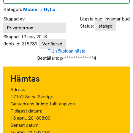
Kategori:
Möbler / Hylla
Skapad av:
Lägsta bud:
Inväntar bud
Status:
stängd
Privatperson
Skapad:
13 apr, 2018
Jobb-id:
215739
Verifierad
Till söksidan
nästa
Beställare:
p*****************4
Hämtas
Adress :
17152 Solna Sverige
Gatuadress är inte fullt angiven
Tidigast datum:
13 april, 2018
08:00
Senast datum:
16 april, 2018
21:00