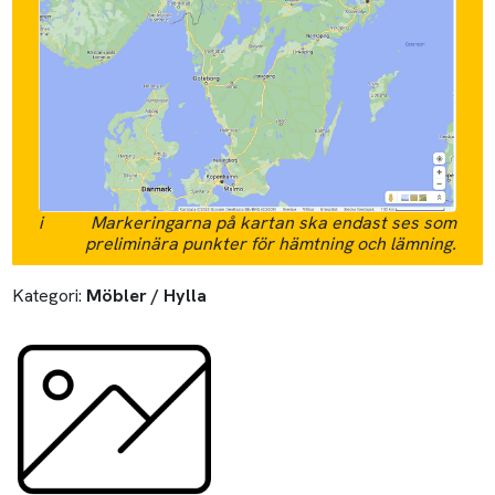
i
Markeringarna på kartan ska endast ses som
preliminära punkter för hämtning och lämning.
Kategori:
Möbler / Hylla