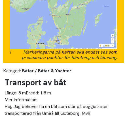
i
Markeringarna på kartan ska endast ses som
preliminära punkter för hämtning och lämning.
Kategori:
Båtar / Båtar & Yachter
Transport av båt
Längd:
8 m
Bredd:
1,8 m
Mer information:
Hej, Jag behöver ha en båt som står på boggietrailer
transporterad från Umeå till Göteborg. Mvh