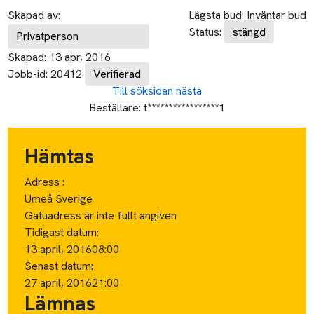
Skapad av:
Lägsta bud:
Inväntar bud
Status:
stängd
Privatperson
Skapad:
13 apr, 2016
Jobb-id:
20412
Verifierad
Till söksidan
nästa
Beställare:
t*****************1
Hämtas
Adress :
Umeå Sverige
Gatuadress är inte fullt angiven
Tidigast datum:
13 april, 2016
08:00
Senast datum:
27 april, 2016
21:00
Lämnas