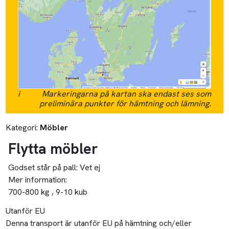
i
Markeringarna på kartan ska endast ses som
preliminära punkter för hämtning och lämning.
Kategori:
Möbler
Flytta möbler
Godset står på pall:
Vet ej
Mer information:
700-800 kg , 9-10 kub
Utanför EU
Denna transport är utanför EU på hämtning och/eller