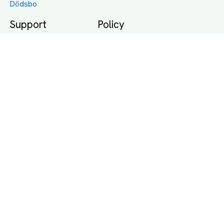
Dödsbo
Support
Policy
Packtips
Användarvillkor
Jämför pris på rätt
Sekretess
sätt
Om Assist
FAQ
Hållbara Transporter
RUT-avdrag för
transporter
Företagsfrakt
Partnerintegration
Så funkar det
Boka Transport