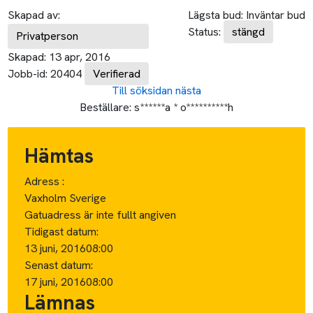
Skapad av:
Lägsta bud:
Inväntar bud
Status:
stängd
Privatperson
Skapad:
13 apr, 2016
Jobb-id:
20404
Verifierad
Till söksidan
nästa
Beställare:
s******a * o**********h
Hämtas
Adress :
Vaxholm Sverige
Gatuadress är inte fullt angiven
Tidigast datum:
13 juni, 2016
08:00
Senast datum:
17 juni, 2016
08:00
Lämnas