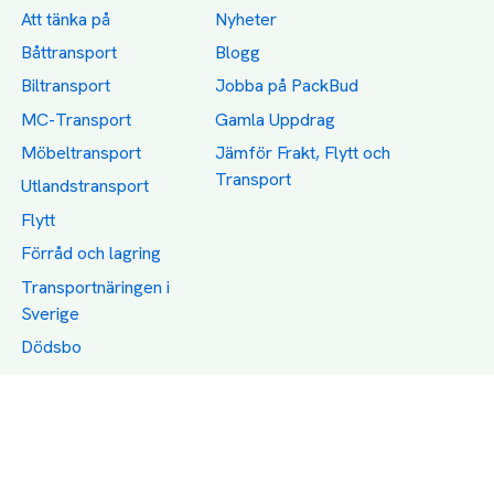
Att tänka på
Nyheter
Båttransport
Blogg
Biltransport
Jobba på PackBud
MC-Transport
Gamla Uppdrag
Möbeltransport
Jämför Frakt, Flytt och
Transport
Utlandstransport
Flytt
Förråd och lagring
Transportnäringen i
Sverige
Dödsbo
Support
Policy
Packtips
Användarvillkor
Jämför pris på rätt
Sekretess
sätt
Om Assist