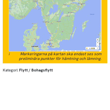
i
Markeringarna på kartan ska endast ses som
preliminära punkter för hämtning och lämning.
Kategori:
Flytt / Bohagsflytt