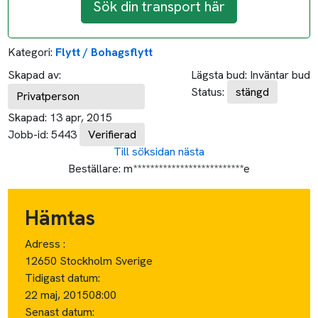
Sök din transport här
Kategori:
Flytt / Bohagsflytt
Skapad av:
Lägsta bud:
Inväntar bud
Status:
stängd
Privatperson
Skapad:
13 apr, 2015
Jobb-id:
5443
Verifierad
Till söksidan
nästa
Beställare:
m**************************e
Hämtas
Adress :
12650 Stockholm Sverige
Tidigast datum:
22 maj, 2015
08:00
Senast datum: