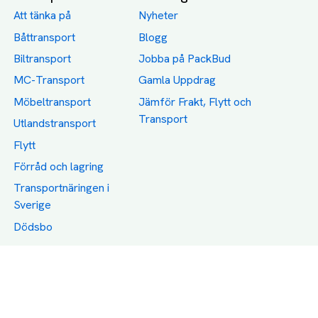
Att tänka på
Nyheter
Båttransport
Blogg
Biltransport
Jobba på PackBud
MC-Transport
Gamla Uppdrag
Möbeltransport
Jämför Frakt, Flytt och
Transport
Utlandstransport
Flytt
Förråd och lagring
Transportnäringen i
Sverige
Dödsbo
Support
Policy
Packtips
Användarvillkor
Jämför pris på rätt
Sekretess
sätt