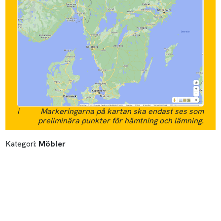
i
Markeringarna på kartan ska endast ses som
preliminära punkter för hämtning och lämning.
Kategori:
Möbler