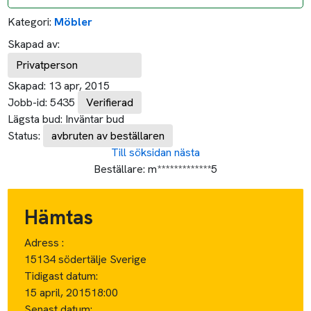
Kategori:
Möbler
Skapad av:
Privatperson
Skapad:
13 apr, 2015
Jobb-id:
5435
Verifierad
Lägsta bud:
Inväntar bud
Status:
avbruten av beställaren
Till söksidan
nästa
Beställare:
m*************5
Hämtas
Adress :
15134 södertälje Sverige
Tidigast datum:
15 april, 2015
18:00
Senast datum: