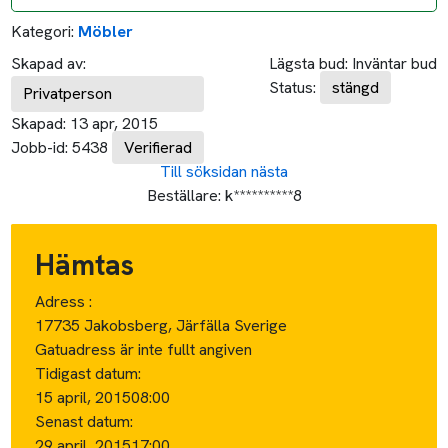
Kategori:
Möbler
Skapad av:
Lägsta bud:
Inväntar bud
Status:
stängd
Privatperson
Skapad:
13 apr, 2015
Jobb-id:
5438
Verifierad
Till söksidan
nästa
Beställare:
k**********8
Hämtas
Adress :
17735 Jakobsberg, Järfälla Sverige
Gatuadress är inte fullt angiven
Tidigast datum:
15 april, 2015
08:00
Senast datum:
29 april, 2015
17:00