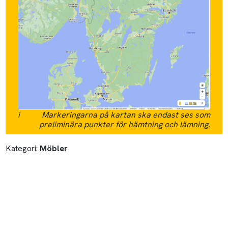
i
Markeringarna på kartan ska endast ses som
preliminära punkter för hämtning och lämning.
Kategori:
Möbler