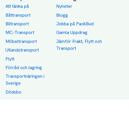
Att tänka på
Nyheter
Båttransport
Blogg
Biltransport
Jobba på PackBud
MC-Transport
Gamla Uppdrag
Möbeltransport
Jämför Frakt, Flytt och
Transport
Utlandstransport
Flytt
Förråd och lagring
Transportnäringen i
Sverige
Dödsbo
Support
Policy
Packtips
Användarvillkor
Jämför pris på rätt
Sekretess
sätt