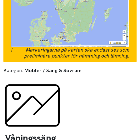
i
Markeringarna på kartan ska endast ses som
preliminära punkter för hämtning och lämning.
Kategori:
Möbler / Säng & Sovrum
Våningssäng