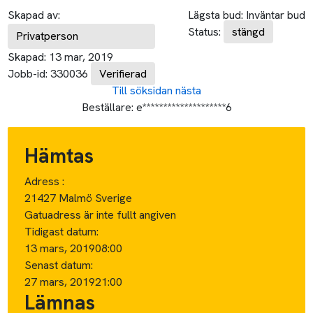
Skapad av:
Lägsta bud:
Inväntar bud
Status:
stängd
Privatperson
Skapad:
13 mar, 2019
Jobb-id:
330036
Verifierad
Till söksidan
nästa
Beställare:
e********************6
Hämtas
Adress :
21427 Malmö Sverige
Gatuadress är inte fullt angiven
Tidigast datum:
13 mars, 2019
08:00
Senast datum:
27 mars, 2019
21:00
Lämnas