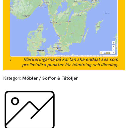
i
Markeringarna på kartan ska endast ses som
preliminära punkter för hämtning och lämning.
Kategori:
Möbler / Soffor & Fåtöljer