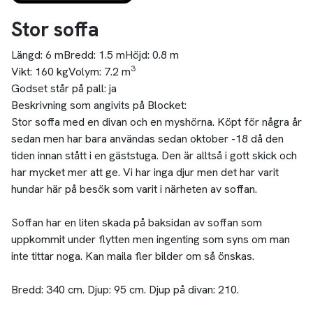
Stor soffa
Längd:
6 m
Bredd:
1.5 m
Höjd:
0.8 m
3
Vikt:
160 kg
Volym:
7.2 m
Godset står på pall:
ja
Beskrivning som angivits på Blocket:
Stor soffa med en divan och en myshörna. Köpt för några år
sedan men har bara användas sedan oktober -18 då den
tiden innan stått i en gäststuga. Den är alltså i gott skick och
har mycket mer att ge. Vi har inga djur men det har varit
hundar här på besök som varit i närheten av soffan.
Soffan har en liten skada på baksidan av soffan som
uppkommit under flytten men ingenting som syns om man
inte tittar noga. Kan maila fler bilder om så önskas.
Bredd: 340 cm. Djup: 95 cm. Djup på divan: 210.