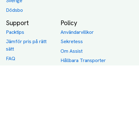
Sverige
Dödsbo
Support
Policy
Packtips
Användarvillkor
Jämför pris på rätt
Sekretess
sätt
Om Assist
FAQ
Hållbara Transporter
RUT-avdrag för
transporter
Företagsfrakt
Partnerintegration
Så funkar det
Boka Transport