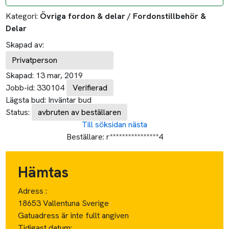
Kategori:
Övriga fordon & delar / Fordonstillbehör &
Delar
Skapad av:
Privatperson
Skapad:
13 mar, 2019
Jobb-id:
330104
Verifierad
Lägsta bud:
Inväntar bud
Status:
avbruten av beställaren
Till söksidan
nästa
Beställare:
r****************4
Hämtas
Adress :
18653 Vallentuna Sverige
Gatuadress är inte fullt angiven
Tidigast datum: