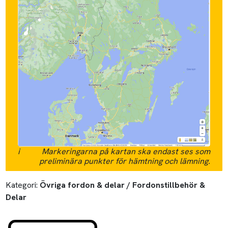
i
Markeringarna på kartan ska endast ses som
preliminära punkter för hämtning och lämning.
Kategori:
Övriga fordon & delar / Fordonstillbehör &
Delar