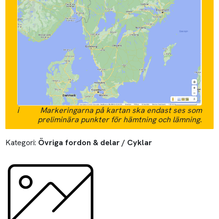
i
Markeringarna på kartan ska endast ses som
preliminära punkter för hämtning och lämning.
Kategori:
Övriga fordon & delar / Cyklar