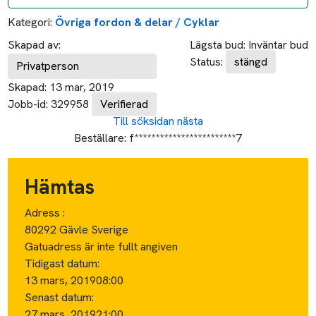
Kategori:
Övriga fordon & delar / Cyklar
Skapad av:
Lägsta bud:
Inväntar bud
Status:
stängd
Privatperson
Skapad:
13 mar, 2019
Jobb-id:
329958
Verifierad
Till söksidan
nästa
Beställare:
f************************7
Hämtas
Adress :
80292 Gävle Sverige
Gatuadress är inte fullt angiven
Tidigast datum:
13 mars, 2019
08:00
Senast datum:
27 mars, 2019
21:00