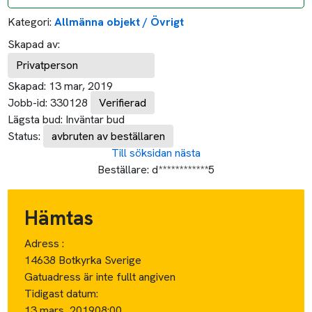
Kategori:
Allmänna objekt / Övrigt
Skapad av:
Privatperson
Skapad:
13 mar, 2019
Jobb-id:
330128
Verifierad
Lägsta bud:
Inväntar bud
Status:
avbruten av beställaren
Till söksidan
nästa
Beställare:
d************5
Hämtas
Adress :
14638 Botkyrka Sverige
Gatuadress är inte fullt angiven
Tidigast datum:
13 mars, 2019
08:00