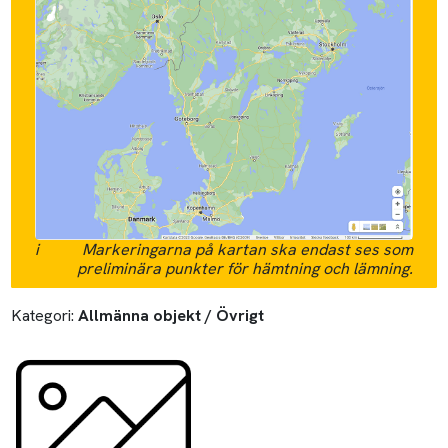
i
Markeringarna på kartan ska endast ses som
preliminära punkter för hämtning och lämning.
Kategori:
Allmänna objekt / Övrigt