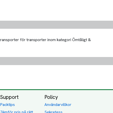
transporter för transporter inom kategori Ömtåligt &
Support
Policy
Packtips
Användarvillkor
Jämför pris på rätt
Sekretess