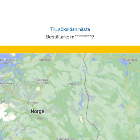
Till söksidan
nästa
Beställare:
m*********9