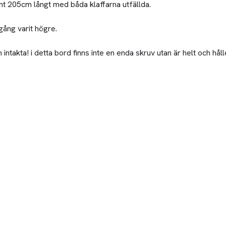
t 205cm långt med båda klaffarna utfällda.
gång varit högre.
takta! i detta bord finns inte en enda skruv utan är helt och hå