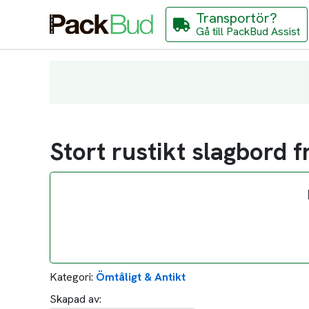
Transportör?
Gå till PackBud Assist
Stort rustikt slagbord f
Kategori:
Ömtåligt & Antikt
Skapad av: