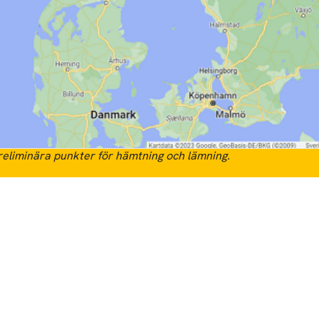
eliminära punkter för hämtning och lämning.